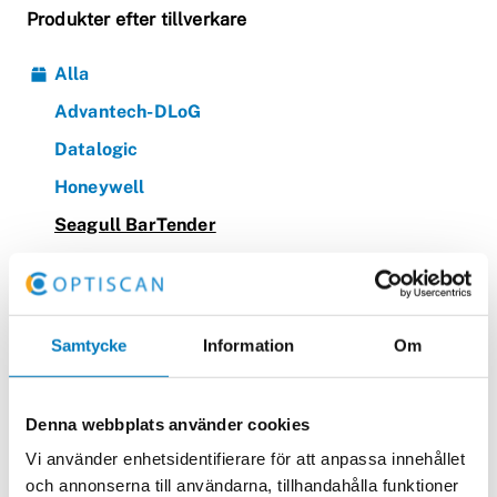
Produkter efter tillverkare
Alla
Advantech-DLoG
Datalogic
Honeywell
Seagull BarTender
BarTender-utskriftslösningar
Zebra
Samtycke
Information
Om
Produkter efter produktgrupp
Denna webbplats använder cookies
Alla
Vi använder enhetsidentifierare för att anpassa innehållet
BarTender-utskriftslösningar
och annonserna till användarna, tillhandahålla funktioner