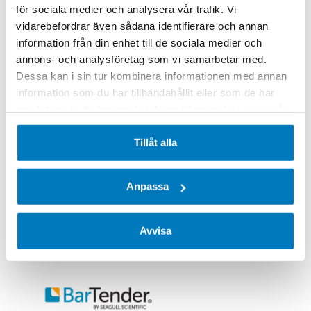
Etikettskrivare
för sociala medier och analysera vår trafik. Vi
vidarebefordrar även sådana identifierare och annan
Handdatorer
information från din enhet till de sociala medier och
Honeywell
annons- och analysföretag som vi samarbetar med.
Honeywell Voice
Dessa kan i sin tur kombinera informationen med annan
information som du har tillhandahållit eller som de har
Plattor
samlat in när du har använt deras tjänster. Läs mer i vår
Sjukvård
integritetspolicy
.
Tillåt alla
Skrivarmateriel
Streckkodsläsare
Anpassa
Truckdatorer
Zebra Technologies
Avvisa