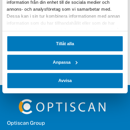
information från din enhet till de sociala medier och
annons- och analysföretag som vi samarbetar med.
Kontakta oss
Dessa kan i sin tur kombinera informationen med annan
Tillverkare:
Datalogic
information som du har tillhandahållit eller som de har
samlat in när du har använt deras tjänster. Läs mer i vår
integritetspolicy
.
Tillåt alla
Anpassa
Avvisa
Optiscan Group