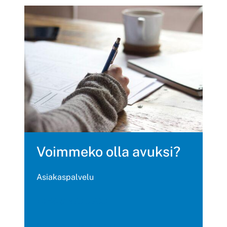
Voimmeko olla avuksi?
Asiakaspalvelu
+358 9 476 6766
info.fi@optiscangroup.com