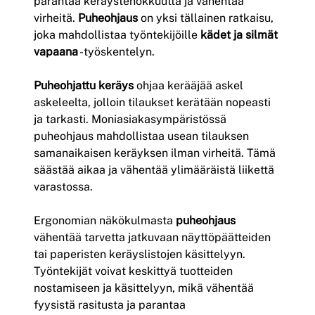
parantaa keräystehokkuutta ja vähentää
virheitä.
Puheohjaus
on yksi tällainen ratkaisu,
joka mahdollistaa työntekijöille
kädet ja silmät
vapaana
-työskentelyn.
Puheohjattu keräys
ohjaa kerääjää askel
askeleelta, jolloin tilaukset kerätään nopeasti
ja tarkasti. Moniasiakasympäristössä
puheohjaus mahdollistaa usean tilauksen
samanaikaisen keräyksen ilman virheitä. Tämä
säästää aikaa ja vähentää ylimääräistä liikettä
varastossa.
Ergonomian näkökulmasta
puheohjaus
vähentää tarvetta jatkuvaan näyttöpäätteiden
tai paperisten keräyslistojen käsittelyyn.
Työntekijät voivat keskittyä tuotteiden
nostamiseen ja käsittelyyn, mikä vähentää
fyysistä rasitusta ja parantaa