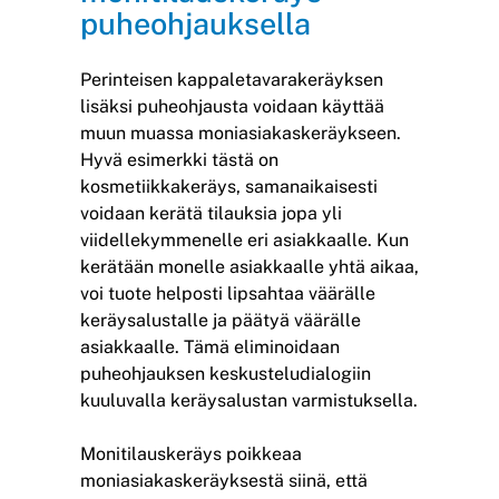
puheohjauksella
Perinteisen kappaletavarakeräyksen
lisäksi puheohjausta voidaan käyttää
muun muassa moniasiakaskeräykseen.
Hyvä esimerkki tästä on
kosmetiikkakeräys, samanaikaisesti
voidaan kerätä tilauksia jopa yli
viidellekymmenelle eri asiakkaalle. Kun
kerätään monelle asiakkaalle yhtä aikaa,
voi tuote helposti lipsahtaa väärälle
keräysalustalle ja päätyä väärälle
asiakkaalle. Tämä eliminoidaan
puheohjauksen keskusteludialogiin
kuuluvalla keräysalustan varmistuksella.
Monitilauskeräys poikkeaa
moniasiakaskeräyksestä siinä, että