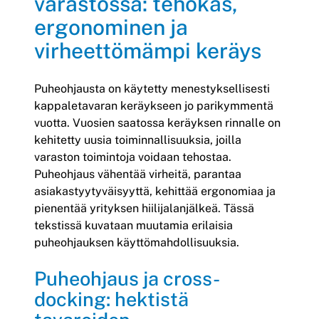
varastossa: tehokas,
ergonominen ja
virheettömämpi keräys
Puheohjausta on käytetty menestyksellisesti
kappaletavaran keräykseen jo parikymmentä
vuotta. Vuosien saatossa keräyksen rinnalle on
kehitetty uusia toiminnallisuuksia, joilla
varaston toimintoja voidaan tehostaa.
Puheohjaus vähentää virheitä, parantaa
asiakastyytyväisyyttä, kehittää ergonomiaa ja
pienentää yrityksen hiilijalanjälkeä. Tässä
tekstissä kuvataan muutamia erilaisia
puheohjauksen käyttömahdollisuuksia.
Puheohjaus ja cross-
docking: hektistä