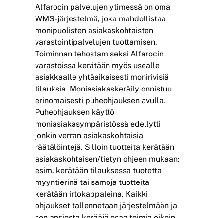
Alfarocin palvelujen ytimessä on oma
WMS-järjestelmä, joka mahdollistaa
monipuolisten asiakaskohtaisten
varastointipalvelujen tuottamisen.
Toiminnan tehostamiseksi Alfarocin
varastoissa kerätään myös usealle
asiakkaalle yhtäaikaisesti monirivisiä
tilauksia. Moniasiakaskeräily onnistuu
erinomaisesti puheohjauksen avulla.
Puheohjauksen käyttö
moniasiakasympäristössä edellytti
jonkin verran asiakaskohtaisia
räätälöintejä. Silloin tuotteita kerätään
asiakaskohtaisen/tietyn ohjeen mukaan:
esim. kerätään tilauksessa tuotetta
myyntierinä tai samoja tuotteita
kerätään irtokappaleina. Kaikki
ohjaukset tallennetaan järjestelmään ja
sen ansiosta kerääjä osaa toimia oikein.