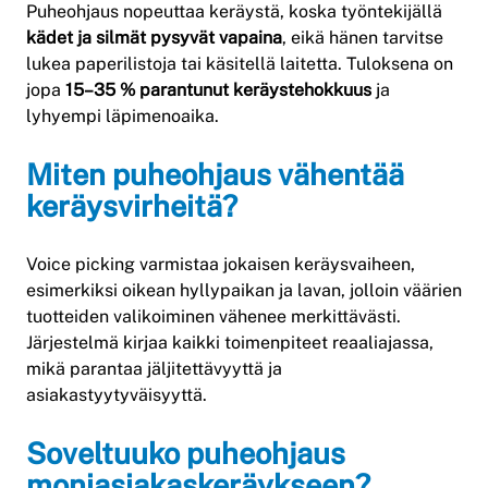
Puheohjaus nopeuttaa keräystä, koska työntekijällä
kädet ja silmät pysyvät vapaina
, eikä hänen tarvitse
lukea paperilistoja tai käsitellä laitetta. Tuloksena on
jopa
15–35 % parantunut keräystehokkuus
ja
lyhyempi läpimenoaika.
Miten puheohjaus vähentää
keräysvirheitä?
Voice picking varmistaa jokaisen keräysvaiheen,
esimerkiksi oikean hyllypaikan ja lavan, jolloin väärien
tuotteiden valikoiminen vähenee merkittävästi.
Järjestelmä kirjaa kaikki toimenpiteet reaaliajassa,
mikä parantaa jäljitettävyyttä ja
asiakastyytyväisyyttä.
Soveltuuko puheohjaus
moniasiakaskeräykseen?