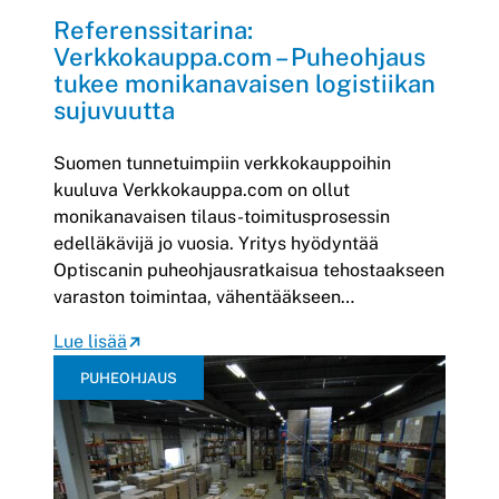
Referenssitarina:
Verkkokauppa.com – Puheohjaus
tukee monikanavaisen logistiikan
sujuvuutta
Suomen tunnetuimpiin verkkokauppoihin
kuuluva Verkkokauppa.com on ollut
monikanavaisen tilaus-toimitusprosessin
edelläkävijä jo vuosia. Yritys hyödyntää
Optiscanin puheohjausratkaisua tehostaakseen
varaston toimintaa, vähentääkseen…
Lue lisää
PUHEOHJAUS