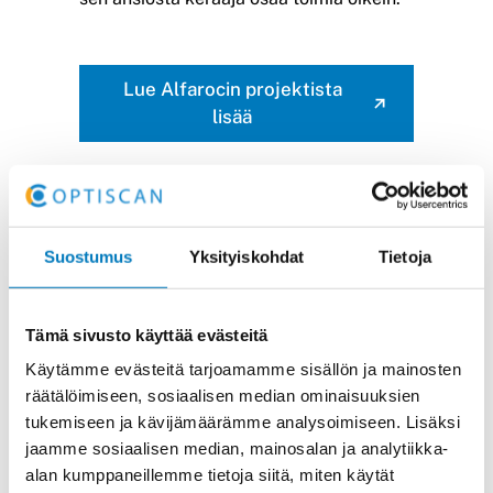
Lue Alfarocin projektista
lisää
Suostumus
Yksityiskohdat
Tietoja
Tämä sivusto käyttää evästeitä
Monitilauskeräys poikkeaa
Käytämme evästeitä tarjoamamme sisällön ja mainosten
moniasiakaskeräyksestä
räätälöimiseen, sosiaalisen median ominaisuuksien
siinä, että silloin yhdistetään
tukemiseen ja kävijämäärämme analysoimiseen. Lisäksi
yhden asiakkaan useat
jaamme sosiaalisen median, mainosalan ja analytiikka-
tilaukset yhdeksi
alan kumppaneillemme tietoja siitä, miten käytät