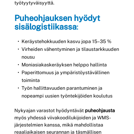
työtyytyväisyyttä.
Puheohjauksen hyödyt
sisälogistiikassa
:
Keräystehokkuuden kasvu jopa 15–35 %
Virheiden vähentyminen ja tilaustarkkuuden
nousu
Moniasiakaskeräyksen helppo hallinta
Paperittomuus ja ympäristöystävällinen
toiminta
Työn hallittavuuden parantuminen ja
nopeampi uusien työntekijöiden koulutus
Nykyajan varastot hyödyntävät
puheohjausta
myös yhdessä viivakoodilukijoiden ja WMS-
järjestelmien kanssa, mikä mahdollistaa
reaaliaikaisen seurannan ja täsmällisen