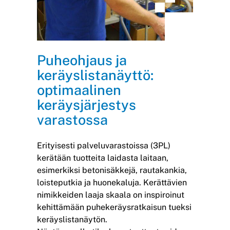
Puheohjaus ja
keräyslistanäyttö:
optimaalinen
keräysjärjestys
varastossa
Erityisesti palveluvarastoissa (3PL)
kerätään tuotteita laidasta laitaan,
esimerkiksi betonisäkkejä, rautakankia,
loisteputkia ja huonekaluja. Kerättävien
nimikkeiden laaja skaala on inspiroinut
kehittämään puhekeräysratkaisun tueksi
keräyslistanäytön.