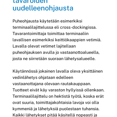
tavaroiden
uudelleenohjausta
Puheohjausta käytetään esimerkiksi
terminaalilajittelussa eli cross-dockingissa.
Tavarantoimittaja toimittaa terminaaliin
lavallisen esimerkiksi keittiökaappien vetimiä.
Lavalla olevat vetimet lajitellaan
puheohjauksen avulla jo vastaanottoalueella,
josta ne siirretään suoraan lähetysalueelle.
Käytännössä jokainen lavalla oleva yksittäinen
vedinlähetys ohjataan edelleen
vastaanottajana olevaan rautakauppaan.
Tuotteet eivät käy varaston hyllyissä ollenkaan.
Terminaalilajittelu on hektistä työtä, koska erät
ovat suuria, toimittajakohtaisia lavoja voi olla
kymmeniä ja lähetyksiä puolestaan tuhansia.
Kaikki lähetykset pitää käsitellä nopeasti ja