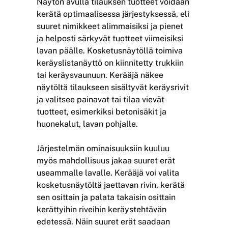
Näytön avulla tilauksen tuotteet voidaan
kerätä optimaalisessa järjestyksessä, eli
suuret nimikkeet alimmaisiksi ja pienet
ja helposti särkyvät tuotteet viimeisiksi
lavan päälle. Kosketusnäytöllä toimiva
keräyslistanäyttö on kiinnitetty trukkiin
tai keräysvaunuun. Kerääjä näkee
näytöltä tilaukseen sisältyvät keräysrivit
ja valitsee painavat tai tilaa vievät
tuotteet, esimerkiksi betonisäkit ja
huonekalut, lavan pohjalle.
Järjestelmän ominaisuuksiin kuuluu
myös mahdollisuus jakaa suuret erät
useammalle lavalle. Kerääjä voi valita
kosketusnäytöltä jaettavan rivin, kerätä
sen osittain ja palata takaisin osittain
kerättyihin riveihin keräystehtävän
edetessä. Näin suuret erät saadaan