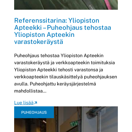
Referenssitarina: Yliopiston
Apteekki – Puheohjaus tehostaa
Yliopiston Apteekin
varastokeräystä
Puheohjaus tehostaa Yliopiston Apteekin
varastokeräystä ja verkkoapteekin toimituksia
Yliopiston Apteekki tehosti varastonsa ja
verkkoapteekin tilauskäsittelyä puheohjauksen
avulla. Puheohjattu keräysjärjestelmä
mahdollistaa…
Lue lisää
PUHEOHJAUS