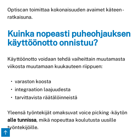
Optiscan toimittaa kokonaisuuden avaimet käteen -
ratkaisuna.
Kuinka nopeasti puheohjauksen
käyttöönotto onnistuu?
Käyttöönotto voidaan tehdä vaiheittain muutamasta
viikosta muutamaan kuukauteen riippuen:
varaston koosta
integraation laajuudesta
tarvittavista räätälöinneistä
Yleensä työntekijät omaksuvat voice picking -käytön
alle tunnissa
, mikä nopeuttaa koulutusta uusille
työntekijöille.
Takaisin alkuun