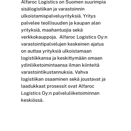
Alfaroc Logistics on Suomen suurimpia
sisälogistiikan ja varastoinnin
ulkoistamispalveluyrityksiä. Yritys
palvelee teollisuuden ja kaupan alan
yrityksiä, maahantuojia sekä
verkkokauppoja. Alfaroc Logistics Oy:n
varastointipalvelujen keskeinen ajatus
on auttaa yrityksiä ulkoistamaan
logistiikkansa ja keskittymään omaan
ydinliiketoimintaansa ilman kiinteitä
varastointikustannuksia. Vahva
logistiikan osaaminen sekä joustavat ja
laadukkaat prosessit ovat Alfaroc
Logistics Oy:n palveluliiketoiminnan
keskiössä.