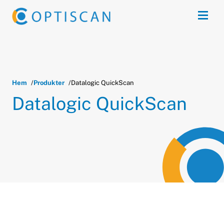
Skip to main content
Open
Hem
Produkter
Datalogic QuickScan
Datalogic QuickScan