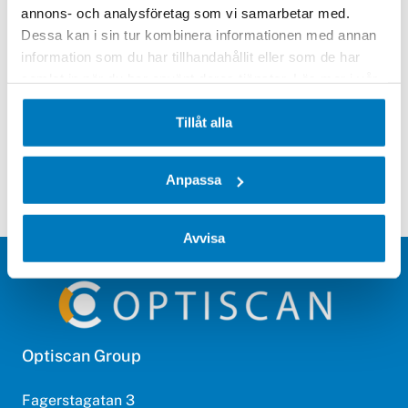
Kontakta oss
annons- och analysföretag som vi samarbetar med.
Dessa kan i sin tur kombinera informationen med annan
Tillverkare:
Datalogic
information som du har tillhandahållit eller som de har
samlat in när du har använt deras tjänster. Läs mer i vår
integritetspolicy
.
Tillåt alla
Anpassa
Avvisa
Optiscan Group
Fagerstagatan 3