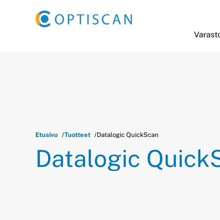
Siirry sisältöön
Varasto
Etusivu
Tuotteet
Datalogic QuickScan
Datalogic Quick