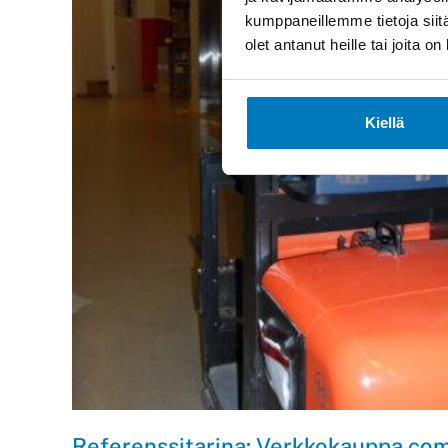
kumppaneillemme tietoja siitä
olet antanut heille tai joita 
Kiellä
Referenssitarina: Verkkokauppa.co