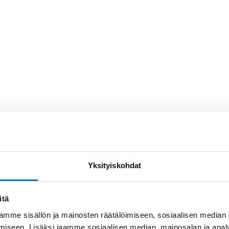
ABAKUS
ABAK
Yksityiskohdat
itä
mme sisällön ja mainosten räätälöimiseen, sosiaalisen median
iseen. Lisäksi jaamme sosiaalisen median, mainosalan ja analy