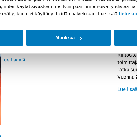
, miten käytät sivustoamme. Kumppanimme voivat yhdistää näitä t
Referenssitarina: Kärkkäinen Web
on kerätty, kun olet käyttänyt heidän palvelujaan. Lue lisää
tietosu
Kärkkäinen Web Oy on ottanut käyttöön Optiscanin
toimittaman Abakus-ratkaisun, jonka avulla
Muokkaa
Refere
tehostetaan verkkokaupan tilausten keräystä ja
lähetystä kaikista Kärkkäisen myymälöistä.…
KiiltoCl
Lue lisää
toimittaj
ratkaisu
Vuonna 
Lue lisä
m