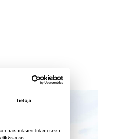
US
Tietoja
 ominaisuuksien tukemiseen
tiikka-alan