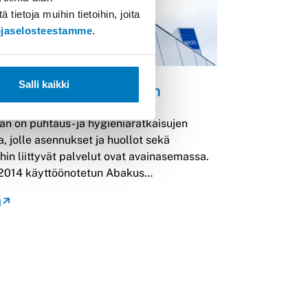
ietoja muihin tietoihin, joita
ojaselosteestamme
.
Salli kaikki
nssitarina: KiiltoClean
ean on puhtaus- ja hygieniaratkaisujen
a, jolle asennukset ja huollot sekä
ihin liittyvät palvelut ovat avainasemassa.
2014 käyttöönotetun Abakus…
ä