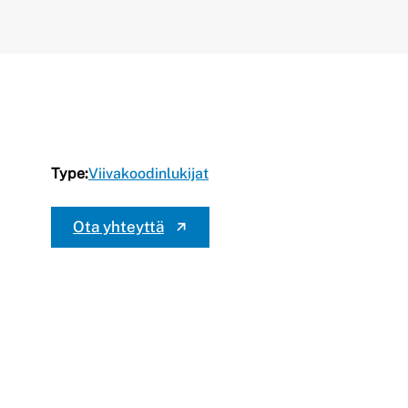
Type:
Viivakoodinlukijat
Ota yhteyttä