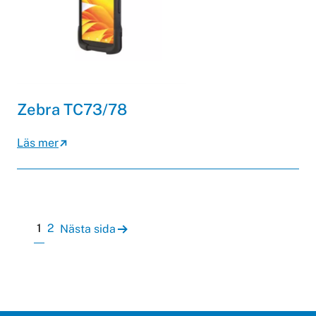
Zebra TC73/78
Läs mer
Sidnumrering för inlägg
Page
Page
1
2
Nästa sida