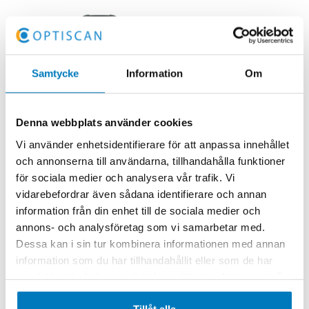
Samtycke
Information
Om
Denna webbplats använder cookies
Vi använder enhetsidentifierare för att anpassa innehållet
Zebra MC27
och annonserna till användarna, tillhandahålla funktioner
för sociala medier och analysera vår trafik. Vi
Läs mer
vidarebefordrar även sådana identifierare och annan
information från din enhet till de sociala medier och
annons- och analysföretag som vi samarbetar med.
Dessa kan i sin tur kombinera informationen med annan
information som du har tillhandahållit eller som de har
samlat in när du har använt deras tjänster. Läs mer i vår
integritetspolicy
.