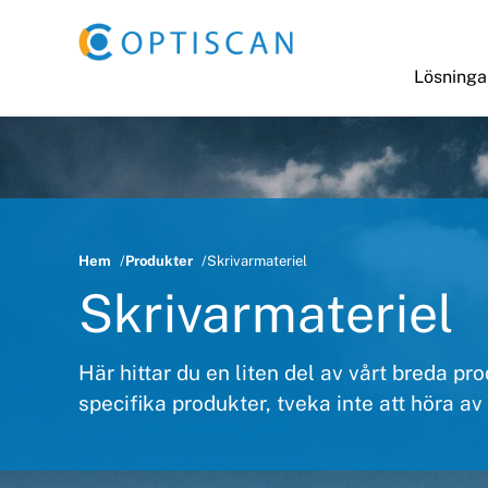
Skip to main content
Lösninga
Hem
Produkter
Skrivarmateriel
Skrivarmateriel
Här hittar du en liten del av vårt breda p
specifika produkter, tveka inte att höra av d