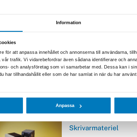
d polypropenyta som ger hög utskriftskvalitet
tånd mot repor och smet; erbjuder lite flexibilitet
Information
 av krökta ytor.
olyesteryta som ger utmärkt utskriftskvalitet, bra
cookies
tans och överlägsen motståndskraft mot repor och utsmetni
e för att anpassa innehållet och annonserna till användarna, tillh
vår trafik. Vi vidarebefordrar även sådana identifierare och anna
esteryta som ger högkvalitativt tryck, bra utsmetnings-
nnons- och analysföretag som vi samarbetar med. Dessa kan i sin
tånd och utmärkt kemiskt motstånd.
har tillhandahållit eller som de har samlat in när du har använt 
ta konstruerad för att motstå höga temperaturer
C.
Anpassa
Skrivarmateriel