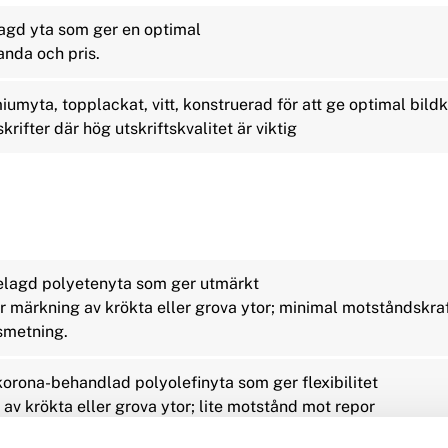
lagd yta som ger en optimal
anda och pris.
umyta, topplackat, vitt, konstruerad för att ge optimal bildk
krifter där hög utskriftskvalitet är viktig
elagd polyetenyta som ger utmärkt
 för märkning av krökta eller grova ytor; minimal motståndskra
smetning.
 korona-behandlad polyolefinyta som ger flexibilitet
 av krökta eller grova ytor; lite motstånd mot repor
ing.