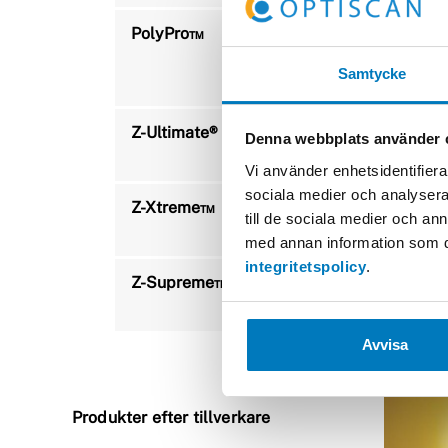
PolyPro™
En toppbelag
och gott mots
Samtycke
för märkning
Z-Ultimate®
En glansig p
Denna webbplats använder 
kemisk resis
Vi använder enhetsidentifierar
sociala medier och analysera 
Z-Xtreme™
En matt poly
till de sociala medier och a
och repmots
med annan information som du 
integritetspolicy
.
Z-Supreme™
En polyimidy
upp till 500°
Avvisa
Produkter efter tillverkare