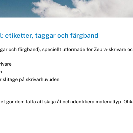
: etiketter, taggar och färgband
ggar och färgband), speciellt utformade för Zebra-skrivare o
rivare
m
r slitage på skrivarhuvuden
ket gör dem lätta att skilja åt och identifiera materialtyp. Ol