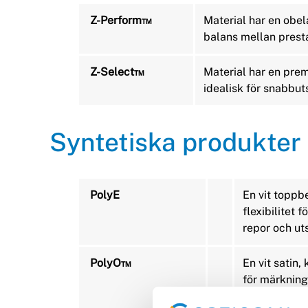
Z-Perform™
Material har en obe
balans mellan prest
Z-Select™
Material har en premi
idealisk för snabbuts
Syntetiska produkter
PolyE
En vit toppb
flexibilitet
repor och ut
PolyO™
En vit satin,
för märkning
och utsmetn