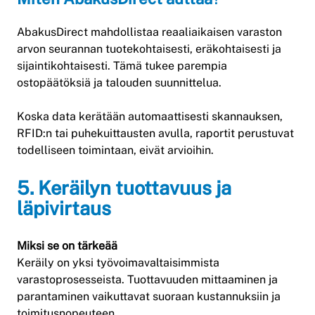
AbakusDirect mahdollistaa reaaliaikaisen varaston
arvon seurannan tuotekohtaisesti, eräkohtaisesti ja
sijaintikohtaisesti. Tämä tukee parempia
ostopäätöksiä ja talouden suunnittelua.
Koska data kerätään automaattisesti skannauksen,
RFID:n tai puhekuittausten avulla, raportit perustuvat
todelliseen toimintaan, eivät arvioihin.
5. Keräilyn tuottavuus ja
läpivirtaus
Miksi se on tärkeää
Keräily on yksi työvoimavaltaisimmista
varastoprosesseista. Tuottavuuden mittaaminen ja
parantaminen vaikuttavat suoraan kustannuksiin ja
toimitusnopeuteen.