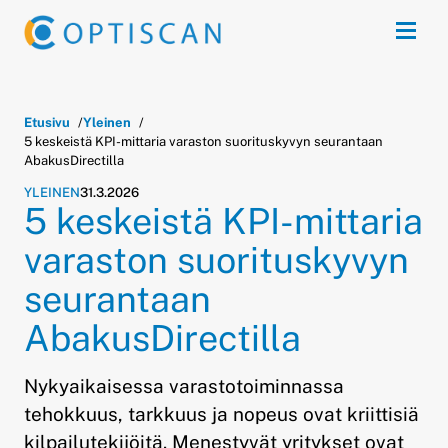
Siirry sisältöön
Avaa 
Etusivu
Yleinen
5 keskeistä KPI-mittaria varaston suorituskyvyn seurantaan
AbakusDirectilla
YLEINEN
31.3.2026
5 keskeistä KPI-mittaria
varaston suorituskyvyn
seurantaan
AbakusDirectilla
Nykyaikaisessa varastotoiminnassa
tehokkuus, tarkkuus ja nopeus ovat kriittisiä
kilpailutekijöitä. Menestyvät yritykset ovat