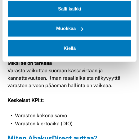
keskittymistä erityisesti kiireisissä ympäristöissä.
Salli kaikki
Työn tekeminen on myös tehokasta koska kädet ovat
koko ajan vapaana tavaran liikutteluun.
Muokkaa
4. Varaston arvo ja sitoutunut
pääoma
Kiellä
Miksi se on tärkeää
Varasto vaikuttaa suoraan kassavirtaan ja
kannattavuuteen. Ilman reaaliaikaista näkyvyyttä
varaston arvoon pääoman hallinta on vaikeaa.
Keskeiset KPI:t:
Varaston kokonaisarvo
Varaston kiertoaika (DIO)
Miten AbakusDirect auttaa
?