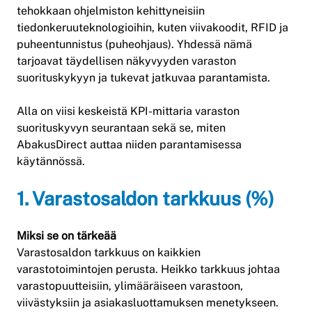
tehokkaan ohjelmiston kehittyneisiin
tiedonkeruuteknologioihin, kuten viivakoodit, RFID ja
puheentunnistus (puheohjaus). Yhdessä nämä
tarjoavat täydellisen näkyvyyden varaston
suorituskykyyn ja tukevat jatkuvaa parantamista.
Alla on viisi keskeistä KPI-mittaria varaston
suorituskyvyn seurantaan sekä se, miten
AbakusDirect auttaa niiden parantamisessa
käytännössä.
1. Varastosaldon tarkkuus (%)
Miksi se on tärkeää
Varastosaldon tarkkuus on kaikkien
varastotoimintojen perusta. Heikko tarkkuus johtaa
varastopuutteisiin, ylimääräiseen varastoon,
viivästyksiin ja asiakasluottamuksen menetykseen.