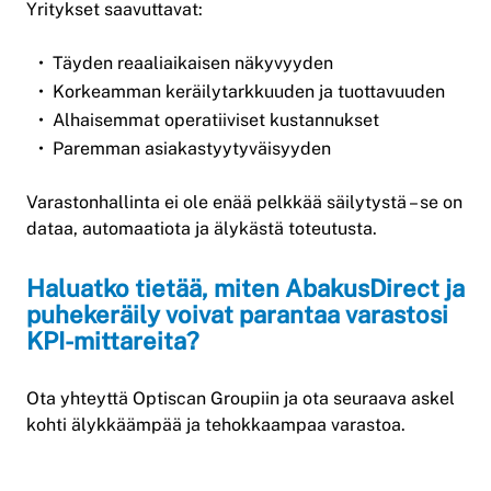
Yritykset saavuttavat:
Täyden reaaliaikaisen näkyvyyden
Korkeamman keräilytarkkuuden ja tuottavuuden
Alhaisemmat operatiiviset kustannukset
Paremman asiakastyytyväisyyden
Varastonhallinta ei ole enää pelkkää säilytystä – se on
dataa, automaatiota ja älykästä toteutusta.
Haluatko tietää, miten AbakusDirect ja
puhekeräily voivat parantaa varastosi
KPI-mittareita?
Ota yhteyttä Optiscan Groupiin ja ota seuraava askel
kohti älykkäämpää ja tehokkaampaa varastoa.