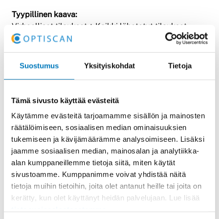
Tyypillinen kaava:
Virheelliset tilaukset ÷ Kaikki lähetetyt tilaukset
Miten AbakusDirect auttaa
AbakusDirect tukee useita ohjattuja
Suostumus
Yksityiskohdat
Tietoja
keräilymenetelmiä, kuten viivakoodikeräilyä ja
puhekeräilyä. Näin varmistetaan, että työntekijä
kerää aina:
Tämä sivusto käyttää evästeitä
Käytämme evästeitä tarjoamamme sisällön ja mainosten
Oikean tuotteen
räätälöimiseen, sosiaalisen median ominaisuuksien
Oikean määrän
tukemiseen ja kävijämäärämme analysoimiseen. Lisäksi
Oikeasta sijainnista
jaamme sosiaalisen median, mainosalan ja analytiikka-
alan kumppaneillemme tietoja siitä, miten käytät
Puhekeräilyn etu
sivustoamme. Kumppanimme voivat yhdistää näitä
’Kädet ja silmät vapaana’ työskenneltäessä
tietoja muihin tietoihin, joita olet antanut heille tai joita on
työntekijät saavat työohjeet puhuttuna tekstinä ja
kerätty, kun olet käyttänyt heidän palvelujaan. Lue lisää
kuittaavat tehdyn työt vastaavasti puhumalla. Tämä
tietosuojaselosteestamme
.
vähentää merkittävästi virheitä ja parantaa