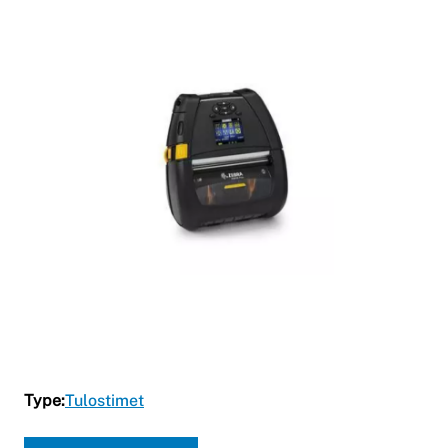
Type:
Tulostimet