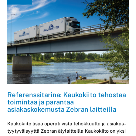
Referenssitarina: Kaukokiito tehostaa
toimintaa ja parantaa
asiakaskokemusta Zebran laitteilla
Kaukokiito lisää operatiivista tehokkuutta ja asiakas-
tyytyväisyyttä Zebran älylaitteilla Kaukokiito on yksi