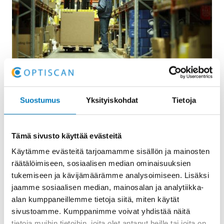
Referenssitarina: Örum Oy –
Suostumus
Yksityiskohdat
Tietoja
Puheohjaus tehosti Örum Oy:n
varastotoimintaa
Tämä sivusto käyttää evästeitä
Puheohjaus tehosti Örum Oy:n varastotoimintaa –
Käytämme evästeitä tarjoamamme sisällön ja mainosten
keräysvirheet vähenivät ja tehokkuus kasvoi Örum Oy
räätälöimiseen, sosiaalisen median ominaisuuksien
tehosti varastonsa toimintaa puheohjauksen avulla.
tukemiseen ja kävijämäärämme analysoimiseen. Lisäksi
Puheohjattu keräysjärjestelmä…
jaamme sosiaalisen median, mainosalan ja analytiikka-
alan kumppaneillemme tietoja siitä, miten käytät
Lue lisää
sivustoamme. Kumppanimme voivat yhdistää näitä
ABAKUS
tietoja muihin tietoihin, joita olet antanut heille tai joita on