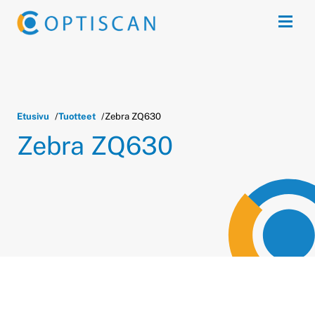
Siirry sisältöön
Avaa 
Etusivu
Tuotteet
Zebra ZQ630
Zebra ZQ630