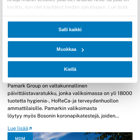
kerätty, kun olet käyttänyt heidän palvelujaan. Lue lisää
tietosuojaselosteestamme
.
Salli kaikki
Muokkaa
Kiellä
Referenssitarina: Pamark Group
Pamark Group on valtakunnallinen
päivittäistavaratukku, jonka valikoimassa on yli 18000
tuotetta hygienia-, HoReCa- ja terveydenhuollon
ammattilaisille. Pamarkin valikoimasta
löytyy myös Bosonin koronapikatestejä, joiden…
Lue lisää
MDM