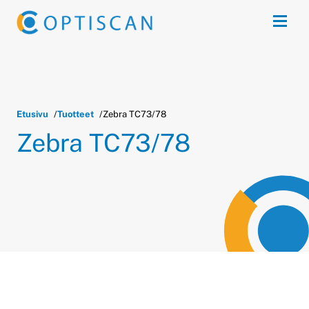
Siirry sisältöön
Avaa 
Etusivu
Tuotteet
Zebra TC73/78
Zebra TC73/78