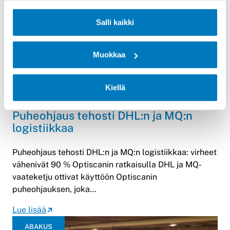
Salli kaikki
Muokkaa
Kiellä
Referenssitarina: DHL-MQ –
Puheohjaus tehosti DHL:n ja MQ:n
logistiikkaa
Puheohjaus tehosti DHL:n ja MQ:n logistiikkaa: virheet
vähenivät 90 % Optiscanin ratkaisulla DHL ja MQ-
vaateketju ottivat käyttöön Optiscanin
puheohjauksen, joka…
Lue lisää
ABAKUS