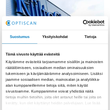
Suostumus
Yksityiskohdat
Tietoja
Referenssitarina: KiiltoClean
Tämä sivusto käyttää evästeitä
KiiltoClean on puhtaus- ja hygieniaratkaisujen
Käytämme evästeitä tarjoamamme sisällön ja mainosten
toimittaja, jolle asennukset ja huollot sekä
räätälöimiseen, sosiaalisen median ominaisuuksien
ratkaisuihin liittyvät palvelut ovat avainasemassa.
tukemiseen ja kävijämäärämme analysoimiseen. Lisäksi
Vuonna 2014 käyttöönotetun Abakus…
jaamme sosiaalisen median, mainosalan ja analytiikka-
alan kumppaneillemme tietoja siitä, miten käytät
Lue lisää
sivustoamme. Kumppanimme voivat yhdistää näitä
PUHEOHJAUS
tietoja muihin tietoihin, joita olet antanut heille tai joita on
kerätty, kun olet käyttänyt heidän palvelujaan. Lue lisää
tietosuojaselosteestamme
.