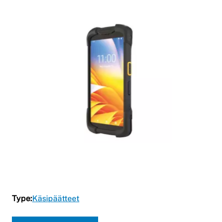
Type:
Käsipäätteet