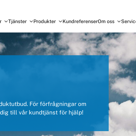
r
Tjänster
Produkter
Kundreferenser
Om oss
Servic
Open Sub-menu
Close Sub-menu
Open Sub-menu
Close Sub-menu
Open Sub-menu
Close Sub-menu
Open S
Close 
roduktutbud. För förfrågningar om
ig till vår kundtjänst för hjälp!