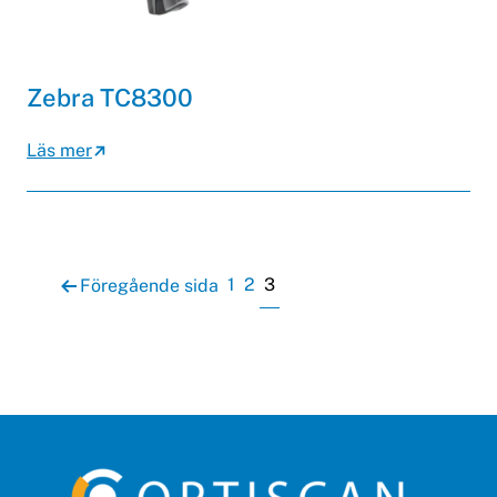
Zebra TC8300
Läs mer
Sidnumrering för inlägg
Page
Page
Page
1
2
3
Föregående sida