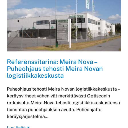
Referenssitarina: Meira Nova –
Puheohjaus tehosti Meira Novan
logistiikkakeskusta
Puheohjaus tehosti Meira Novan logistiikkakeskusta –
keräysvirheet vähenivät merkittävästi Optiscanin
ratkaisulla Meira Nova tehosti logistiikkakeskustensa
toimintaa puheohjauksen avulla. Puheohjattu
keräysjärjestelmä…
Lue lisää