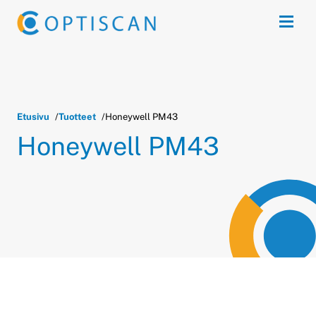
Siirry sisältöön
Avaa 
Etusivu
Tuotteet
Honeywell PM43
Honeywell PM43