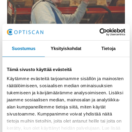
Suostumus
Yksityiskohdat
Tietoja
Tämä sivusto käyttää evästeitä
Referenssitarina: Valio Aimo –
Käytämme evästeitä tarjoamamme sisällön ja mainosten
Puheohjaus tehosti Valio Aimon
räätälöimiseen, sosiaalisen median ominaisuuksien
toimitustukkujen toimintaa
tukemiseen ja kävijämäärämme analysoimiseen. Lisäksi
jaamme sosiaalisen median, mainosalan ja analytiikka-
Puheohjaus tehosti Valio Aimon toimitustukkujen
alan kumppaneillemme tietoja siitä, miten käytät
toimintaa: tehokkuutta, laatua ja kestävyyttä
sivustoamme. Kumppanimme voivat yhdistää näitä
Optiscanin ratkaisulla Valio Aimo tehosti Espoon ja
tietoja muihin tietoihin, joita olet antanut heille tai joita on
Kuopion toimitustukkujen toimintaa…
kerätty, kun olet käyttänyt heidän palvelujaan. Lue lisää