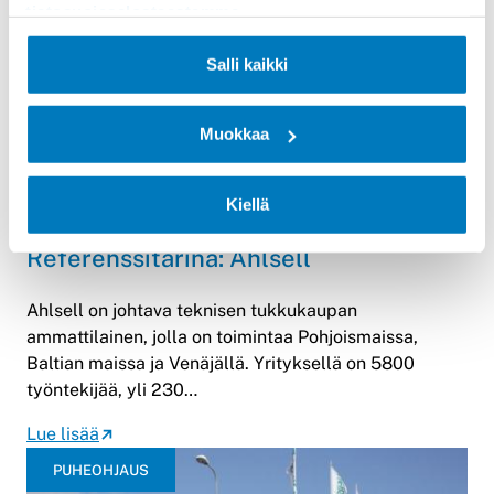
tietosuojaselosteestamme
.
Lue lisää
VÄHITTÄISKAUPPA
Salli kaikki
Muokkaa
Kiellä
Referenssitarina: Ahlsell
Ahlsell on johtava teknisen tukkukaupan
ammattilainen, jolla on toimintaa Pohjoismaissa,
Baltian maissa ja Venäjällä. Yrityksellä on 5800
työntekijää, yli 230…
Lue lisää
PUHEOHJAUS