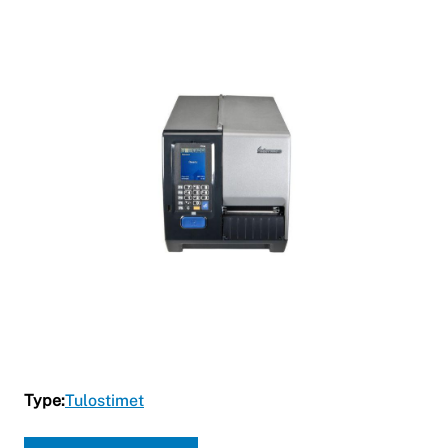
Type:
Tulostimet