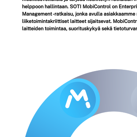
helppoon hallintaan. SOTI MobiControl on Enterpri
Management -ratkaisu, jonka avulla asiakkaamme 
liiketoimintakriittiset laitteet sijaitsevat. MobiCon
laitteiden toimintaa, suorituskykyä sekä tietoturvar