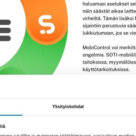
haluamasi asetukset sek
näin säästät aikaa laitt
virheiltä. Tämän lisäks
sijaintiin perustuvia sää
lukkiutumaan, jos se vi
MobiControl voi merkittä
ongelmia. SOTI-mobiili
laitoksissa, myymälöissä
käyttötarkoituksissa.
SOTI MobiControlin tär
Yksityiskohdat
itä
Mode
Lockdown
mme sisällön ja mainosten räätälöimiseen, sosiaalisen median