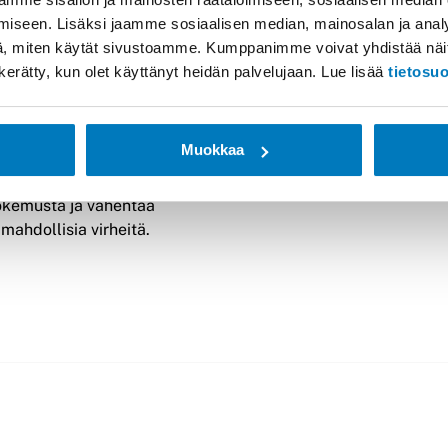
iseen. Lisäksi jaamme sosiaalisen median, mainosalan ja analy
Controlin Kiosk Mode -
Lockdown-ominaisuus räätälöi
, miten käytät sivustoamme. Kumppanimme voivat yhdistää näitä t
s mahdollistaa
aloitusnäytön näyttämään vai
on kerätty, kun olet käyttänyt heidän palvelujaan. Lue lisää
tietosu
kokemuksen mukauttamisen
organisaation tarvitsemat sove
ion brändäyksen ja valittujen
Tämä auttaa organisaatioita
n avulla. Kiosk Mode rajoittaa
hallitsemaan laitteitaan pare
Muokkaa
yttöä vain tiettyihin
vähentää virheiden jriskiä.
iin, mikä auttaa parantamaan
okemusta ja vähentää
 mahdollisia virheitä.