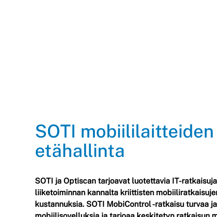
SOTI mobiililaitteiden
etähallinta
SOTI ja Optiscan tarjoavat luotettavia IT-ratkaisuj
liiketoiminnan kannalta kriittisten mobiiliratkaisuje
kustannuksia. SOTI MobiControl -ratkaisu turvaa ja h
mobiilisovelluksia ja tarjoaa keskitetyn ratkaisun m