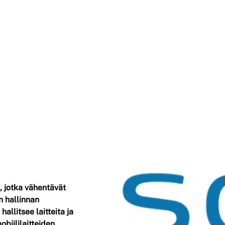
a, jotka vähentävät
n hallinnan
allitsee laitteita ja
obiililaitteiden