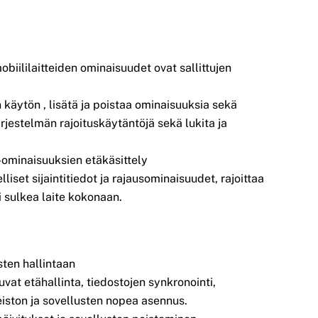
obiililaitteiden ominaisuudet ovat sallittujen
 käytön , lisätä ja poistaa ominaisuuksia sekä
järjestelmän rajoituskäytäntöjä sekä lukita ja
a -ominaisuuksien etäkäsittely
lliset sijaintitiedot ja rajausominaisuudet, rajoittaa
i sulkea laite kokonaan.
sten hallintaan
vat etähallinta, tiedostojen synkronointi,
eiston ja sovellusten nopea asennus.