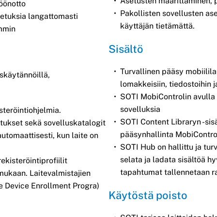
Asetusten määrittäminen, p
töönotto
Pakollisten sovellusten as
setuksia langattomasti
käyttäjän tietämättä.
mmin
Sisältö
Turvallinen pääsy mobiililai
uskäytännöillä,
lomakkeisiin, tiedostoihin 
SOTI MobiControlin avulla v
sovelluksia
teröintiohjelmia.
SOTI Content Libraryn -sisä
setukset sekä sovelluskatalogit
pääsynhallinta MobiControl-
utomaattisesti, kun laite on
SOTI Hub on hallittu ja turv
selata ja ladata sisältöä hy
kisteröintiprofiilit
tapahtumat tallennetaan ra
n mukaan. Laitevalmistajien
le Device Enrollment Progra)
Käytöstä poisto