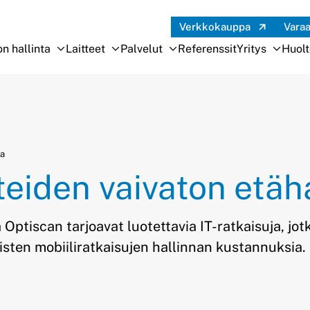
Verkkokauppa
Vara
n hallinta
Laitteet
Palvelut
Referenssit
Yritys
Huol
Avaa alivalikko
Sulje alivalikko
Avaa alivalikko
Sulje alivalikko
Avaa alivalikko
Sulje alivalikko
Avaa a
Sulje a
ta
tteiden vaivaton etäh
 Optiscan tarjoavat luotettavia IT-ratkaisuja, jot
tisten mobiiliratkaisujen hallinnan kustannuksia.