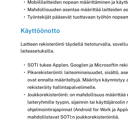
Mobiililaitteiden nopean määrittäminen ja käyt
Mahdollisuuden asentaa määrittää laitteiden a
Työntekijät pääsevät tuottavaan työhön nopea
Käyttöönotto
Laitteen rekisteröinti täydellä tietoturvalla, sovell
laiteasetuksilla.
SOTI tukee Applen, Googlen ja Microsoftin rekis
Pikarekisteröinti: laiteominaisuudet, sisältö, a
ovat ennalta määriteltyjä. Määritys käynnistyy a
rekisteröity hallintapalvelimelle.
Joukkorekisteröinti: on mahdollisuus määrittää re
laiteryhmille tyypin, sijainnin tai käyttäjärooli
ohjelmointirajapinnat (Android for Work ja App
mahdollistavat SOTI:n joukkorekisteröintiä.