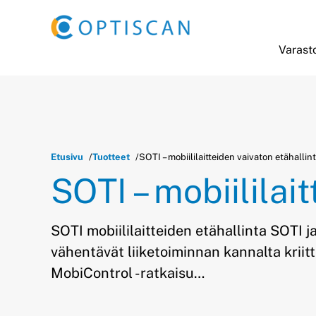
Siirry sisältöön
Varasto
Etusivu
Tuotteet
SOTI – mobiililaitteiden vaivaton etähallin
SOTI – mobiililai
SOTI mobiililaitteiden etähallinta SOTI ja
vähentävät liiketoiminnan kannalta kriit
MobiControl -ratkaisu…