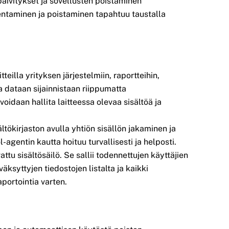
äivitykset ja sovellusten poistaminen
entaminen ja poistaminen tapahtuu taustalla
tteilla yrityksen järjestelmiin, raportteihin,
ja dataan sijainnistaan riippumatta
oidaan hallita laitteessa olevaa sisältöä ja
ltökirjaston avulla yhtiön sisällön jakaminen ja
agentin kautta hoituu turvallisesti ja helposti.
attu sisältösäilö. Se sallii todennettujen käyttäjien
väksyttyjen tiedostojen listalta ja kaikki
portointia varten.