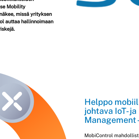
se Mobility
näkee, missä yrityksen
trol auttaa hallinnoimaan
iskejä.
Helppo mobiil
johtava IoT- j
Management -r
MobiControl mahdollistaa