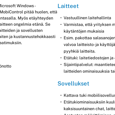
Laitteet
 Microsoft Windows -
 MobiControl pitää huolen, että
Vastuullinen laitehallinta
ajantasalla. Myös etäyhteyden
 laitteen ongelmia etänä. Se
Varmistaa, että yrityksen m
aitteiden ja sovellusten
käytäntöjen mukaisia
arhaiten ja kustannustehokkaasti
Esim. pakottaa salasanojen
vaatimuksiin.
valvoa laitteisto- ja käyttö
pyyhkiä laitteita.
Etätuki: laitetiedostojen j
Sijaintipalvelut: maantietee
önotto
laitteiden ominaisuuksia ta
Sovellukset
Kattava tuki mobiilisovellu
Etätukiominaisuuksiin kuulu
kaksisuuntainen chat, laitt