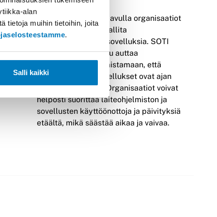
tiikka-alan
 laitteen
SOTI MobiControlin avulla organisaatiot
ietoja muihin tietoihin, joita
n
voivat tehokkaasti hallita
ojaselosteestamme
.
llukset.
laiteohjelmistoja ja sovelluksia. SOTI
MobiControl-ratkaisu auttaa
mmin ja
organisaatioita varmistamaan, että
Salli kaikki
kaikki laitteet ja sovellukset ovat ajan
tasalla ja turvassa. Organisaatiot voivat
helposti suorittaa laiteohjelmiston ja
sovellusten käyttöönottoja ja päivityksiä
etäältä, mikä säästää aikaa ja vaivaa.