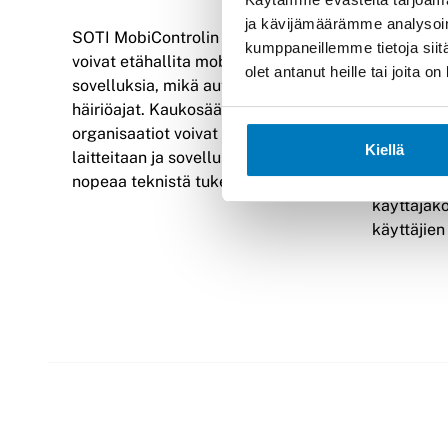
ja kävijämäärämme analysoim
SOTI MobiControlin avulla organisaatiot
SOTI Mobi
kumppaneillemme tietoja siitä
voivat etähallita mobiililaitteita ja
ominaisuu
olet antanut heille tai joita 
sovelluksia, mikä auttaa minimoimaan
käyttäjä
häiriöajat. Kaukosäätimen avulla
organisaat
organisaatiot voivat helposti hallita
sovelluste
Kiellä
laitteitaan ja sovelluksiaan, ja tarjota
laitteen kä
nopeaa teknistä tukea etänä.
sovelluks
käyttäjäk
käyttäjien