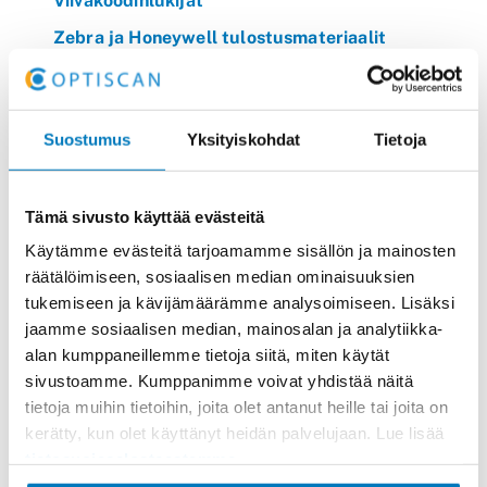
Viivakoodinlukijat
Zebra ja Honeywell tulostusmateriaalit
Zebra Technologies
Suostumus
Yksityiskohdat
Tietoja
Tämä sivusto käyttää evästeitä
Käytämme evästeitä tarjoamamme sisällön ja mainosten
räätälöimiseen, sosiaalisen median ominaisuuksien
tukemiseen ja kävijämäärämme analysoimiseen. Lisäksi
jaamme sosiaalisen median, mainosalan ja analytiikka-
Zebra ZD200 -sarja
alan kumppaneillemme tietoja siitä, miten käytät
sivustoamme. Kumppanimme voivat yhdistää näitä
Zebra ZD200 -sarjan pöytätulostimet: edullinen ja
tietoja muihin tietoihin, joita olet antanut heille tai joita on
luotettava perusratkaisu Zebra ZD200 Series
kerätty, kun olet käyttänyt heidän palvelujaan. Lue lisää
Desktop Printer Laadukas pöytätulostin
tietosuojaselosteestamme
.
peruskäyttöönZD200-sarja tarjoaa Zebra-laatua