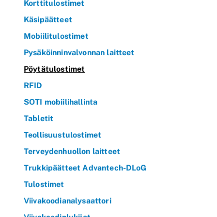
Korttitulostimet
Käsipäätteet
Mobiilitulostimet
Pysäköinninvalvonnan laitteet
Pöytätulostimet
RFID
SOTI mobiilihallinta
Tabletit
Teollisuustulostimet
Terveydenhuollon laitteet
Trukkipäätteet Advantech-DLoG
Tulostimet
Viivakoodianalysaattori