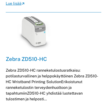
Lue lisää
Zebra ZD510-HC
Zebra ZD510-HC ranneketulostusratkaisu:
potilasturvallinen ja helppokäyttöinen Zebra ZD510-
HC Wristband Printing SolutionErikoistunut
ranneketulostin terveydenhuoltoon ja
tapahtumiinZD510-HC yhdistää luotettavan
tulostimen ja helposti…