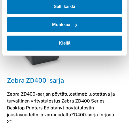
edulliseen hintaan.…
Salli kaikki
Lue lisää
Muokkaa
Kiellä
Zebra ZD400 -sarja
Zebra ZD400 -sarjan pöytätulostimet: luotettava ja
turvallinen yritystulostus Zebra ZD400 Series
Desktop Printers Edistynyt pöytätulostin
joustavuudella ja varmuudellaZD400-sarja tarjoaa
2”…