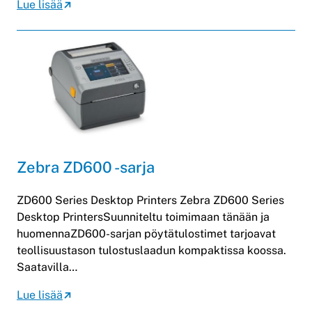
Lue lisää
Zebra ZD600 -sarja
ZD600 Series Desktop Printers Zebra ZD600 Series
Desktop PrintersSuunniteltu toimimaan tänään ja
huomennaZD600-sarjan pöytätulostimet tarjoavat
teollisuustason tulostuslaadun kompaktissa koossa.
Saatavilla…
Lue lisää