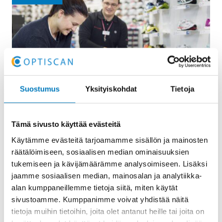
Suostumus
Yksityiskohdat
Tietoja
Tämä sivusto käyttää evästeitä
Referenssitarina: Intersport Finland
Käytämme evästeitä tarjoamamme sisällön ja mainosten
Oy
räätälöimiseen, sosiaalisen median ominaisuuksien
tukemiseen ja kävijämäärämme analysoimiseen. Lisäksi
Intersport Finland Oy haluaa tarjota
jaamme sosiaalisen median, mainosalan ja analytiikka-
verkkokauppansa asiakkaille saman
alan kumppaneillemme tietoja siitä, miten käytät
palvelukokemuksen kuin myymälöiden asiakkaille.
sivustoamme. Kumppanimme voivat yhdistää näitä
Onnistuakseen asiakaslupauksessaan Intersport on
tietoja muihin tietoihin, joita olet antanut heille tai joita on
ottanut käyttöön ratkaisun, joka…