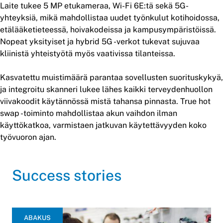
Laite tukee 5 MP etukameraa, Wi-Fi 6E:tä sekä 5G-
yhteyksiä, mikä mahdollistaa uudet työnkulut kotihoidossa,
etälääketieteessä, hoivakodeissa ja kampusympäristöissä.
Nopeat yksityiset ja hybrid 5G -verkot tukevat sujuvaa
kliinistä yhteistyötä myös vaativissa tilanteissa.
Kasvatettu muistimäärä parantaa sovellusten suorituskykyä,
ja integroitu skanneri lukee lähes kaikki terveydenhuollon
viivakoodit käytännössä mistä tahansa pinnasta. True hot
swap -toiminto mahdollistaa akun vaihdon ilman
käyttökatkoa, varmistaen jatkuvan käytettävyyden koko
työvuoron ajan.
Success stories
ABAKUS