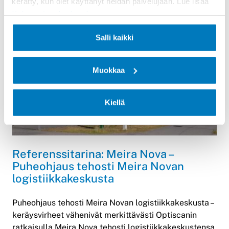
kerätty, kun olet käyttänyt heidän palvelujaan. Lue lisää
tietosuojaselosteestamme
.
Lue lisää
PUHEOHJAUS
Salli kaikki
Muokkaa
Kiellä
Referenssitarina: Meira Nova –
Puheohjaus tehosti Meira Novan
logistiikkakeskusta
Puheohjaus tehosti Meira Novan logistiikkakeskusta –
keräysvirheet vähenivät merkittävästi Optiscanin
ratkaisulla Meira Nova tehosti logistiikkakeskustensa