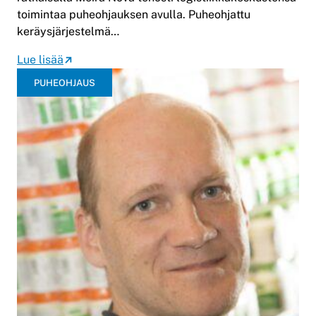
toimintaa puheohjauksen avulla. Puheohjattu
keräysjärjestelmä…
Lue lisää
PUHEOHJAUS