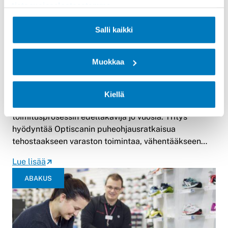
tietosuojaselosteestamme
.
Salli kaikki
Referenssitarina: Verkkokauppa.com –
Puheohjaus tukee monikanavaisen
Muokkaa
logistiikan sujuvuutta
Suomen tunnetuimpiin verkkokauppoihin kuuluva
Kiellä
Verkkokauppa.com on ollut monikanavaisen tilaus-
toimitusprosessin edelläkävijä jo vuosia. Yritys
hyödyntää Optiscanin puheohjausratkaisua
tehostaakseen varaston toimintaa, vähentääkseen…
Lue lisää
ABAKUS