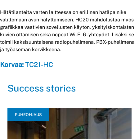
Hätätilanteita varten laitteessa on erillinen hätäpainike
välittömään avun hälyttämiseen. HC20 mahdollistaa myös
grafiikkaa vaativien sovellusten käytön, yksityiskohtaisten
kuvien ottamisen sekä nopeat Wi-Fi 6 -yhteydet. Lisäksi se
toimii kaksisuuntaisena radiopuhelimena, PBX-puhelimena
ja työaseman korvikkeena.
Korvaa:
TC21-HC
Success stories
PUHEOHJAUS