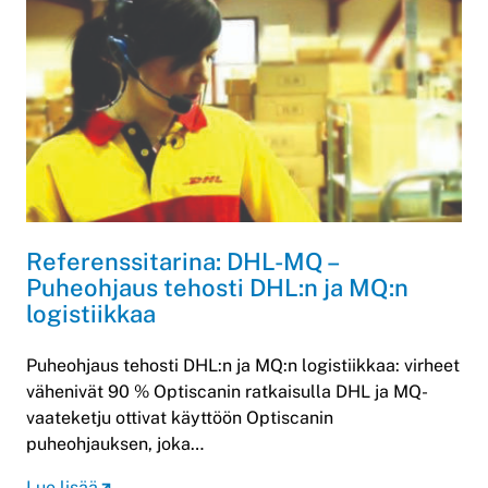
Referenssitarina: DHL-MQ –
Puheohjaus tehosti DHL:n ja MQ:n
logistiikkaa
Puheohjaus tehosti DHL:n ja MQ:n logistiikkaa: virheet
vähenivät 90 % Optiscanin ratkaisulla DHL ja MQ-
vaateketju ottivat käyttöön Optiscanin
puheohjauksen, joka…
Lue lisää