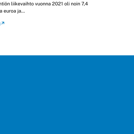
htiön liikevaihto vuonna 2021 oli noin 7,4
a euroa ja…
ä