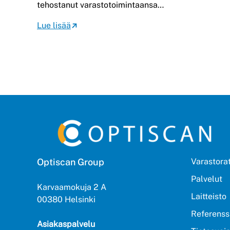
tehostanut varastotoimintaansa…
Lue lisää
Optiscan Group
Varastora
Palvelut
Karvaamokuja 2 A
Laitteisto
00380 Helsinki
Referenss
Asiakaspalvelu