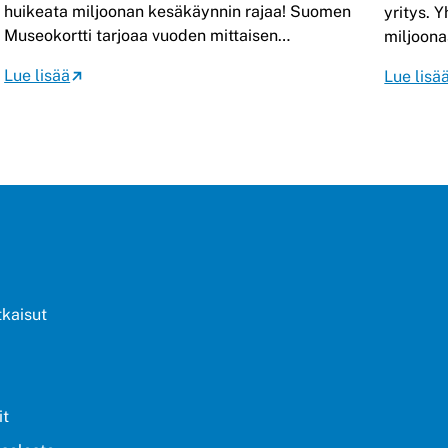
huikeata miljoonan kesäkäynnin rajaa! Suomen
yritys. Y
Museokortti tarjoaa vuoden mittaisen…
miljoona
Lue lisää
Lue lisä
tkaisut
it