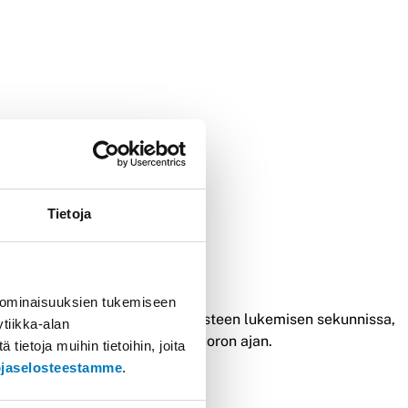
levaisuuteen
Tietoja
 ominaisuuksien tukemiseen
kyky mahdollistaa yli 1300 tunnisteen lukemisen sekunnissa,
tiikka-alan
okasta työskentelyä koko työvuoron ajan.
ietoja muihin tietoihin, joita
ojaselosteestamme
.