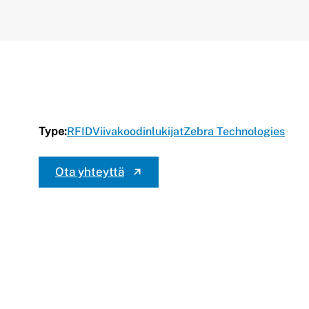
Type:
RFID
Viivakoodinlukijat
Zebra Technologies
Ota yhteyttä