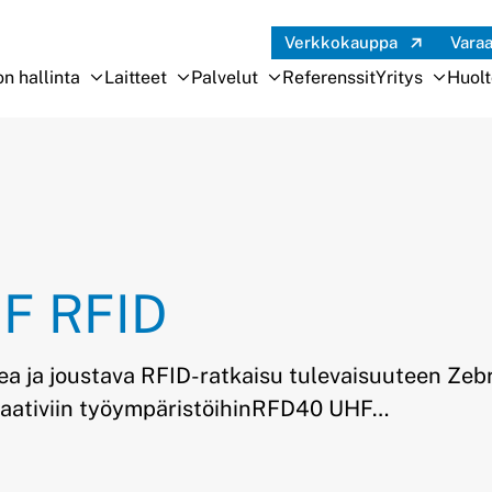
Verkkokauppa
Vara
n hallinta
Laitteet
Palvelut
Referenssit
Yritys
Huol
Avaa alivalikko
Sulje alivalikko
Avaa alivalikko
Sulje alivalikko
Avaa alivalikko
Sulje alivalikko
Avaa a
Sulje a
F RFID
ea ja joustava RFID-ratkaisu tulevaisuuteen Ze
aativiin työympäristöihinRFD40 UHF…