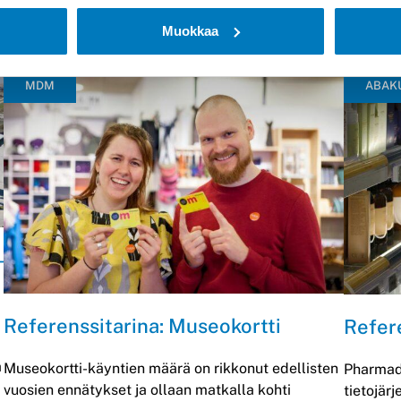
Muokkaa
MDM
ABAK
–
Referenssitarina: Museokortti
Refer
a
Museokortti-käyntien määrä on rikkonut edellisten
Pharmad
vuosien ennätykset ja ollaan matkalla kohti
tietojärj