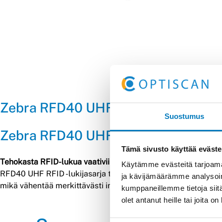
Zebra RFD40 UHF RFID -lukijasarja:
Suostumus
Zebra RFD40 UHF RFID Sleds
Tämä sivusto käyttää eväste
Tehokasta RFID-lukua vaativiin työympäristöihin
Käytämme evästeitä tarjoama
RFD40 UHF RFID -lukijasarja tuo nopeutta ja joustavuutta va
ja kävijämäärämme analysoim
mikä vähentää merkittävästi inventointiin kuluvaa aikaa. Pa
kumppaneillemme tietoja siitä
olet antanut heille tai joita 