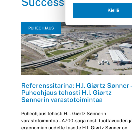
Success stories
Kiellä
PUHEOHJAUS
Referenssitarina: H.I. Giørtz Sønner 
Puheohjaus tehosti H.I. Giørtz
Sønnerin varastotoimintaa
Puheohjaus tehosti H.I. Giørtz Sønnerin
varastotoimintaa – A700-sarja nosti tuottavuuden j
ergonomian uudelle tasolle H.I. Giørtz Sønner on