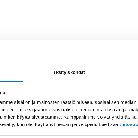
 nopea ja joustava RFID-ratkaisu tu
Yksityiskohdat
itä
mme sisällön ja mainosten räätälöimiseen, sosiaalisen median
rastonhallintaan ja inventointiin. Alan huipputason suoritus
iseen. Lisäksi jaamme sosiaalisen median, mainosalan ja analy
rannettu ergonomia ja suurempi akkukapasiteetti tukevat teh
, miten käytät sivustoamme. Kumppanimme voivat yhdistää näitä t
on kerätty, kun olet käyttänyt heidän palvelujaan. Lue lisää
tietosu