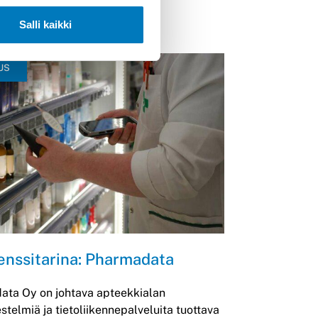
Salli kaikki
US
enssitarina: Pharmadata
ata Oy on johtava apteekkialan
estelmiä ja tietoliikennepalveluita tuottava