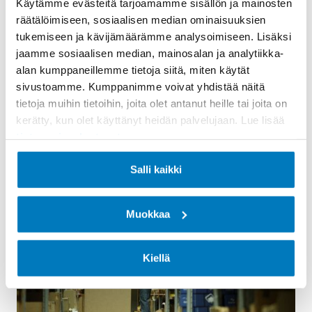
Käytämme evästeitä tarjoamamme sisällön ja mainosten
räätälöimiseen, sosiaalisen median ominaisuuksien
tukemiseen ja kävijämäärämme analysoimiseen. Lisäksi
Referenssitarina: Pamark Group
jaamme sosiaalisen median, mainosalan ja analytiikka-
alan kumppaneillemme tietoja siitä, miten käytät
Pamark Group on valtakunnallinen
sivustoamme. Kumppanimme voivat yhdistää näitä
päivittäistavaratukku, jonka valikoimassa on yli 18000
tietoja muihin tietoihin, joita olet antanut heille tai joita on
tuotetta hygienia-, HoReCa- ja terveydenhuollon
kerätty, kun olet käyttänyt heidän palvelujaan. Lue lisää
ammattilaisille. Pamarkin valikoimasta
tietosuojaselosteestamme
.
löytyy myös Bosonin koronapikatestejä, joiden…
Lue lisää
Salli kaikki
PUHEOHJAUS
Muokkaa
Kiellä