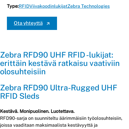
Type:
RFID
Viivakoodinlukijat
Zebra Technologies
Ota yhteyttä
Zebra RFD90 UHF RFID -lukijat:
erittäin kestävä ratkaisu vaativiin
olosuhteisiin
Zebra RFD90 Ultra-Rugged UHF
RFID Sleds
Kestävä. Monipuolinen. Luotettava.
RFD90-sarja on suunniteltu äärimmäisiin työolosuhteisiin,
joissa vaaditaan maksimaalista kestävyyttä ja