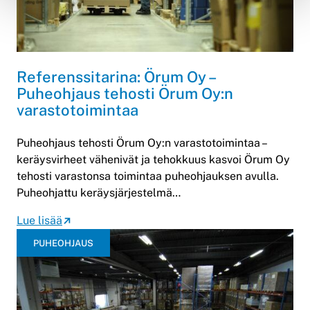
Referenssitarina: Örum Oy –
Puheohjaus tehosti Örum Oy:n
varastotoimintaa
Puheohjaus tehosti Örum Oy:n varastotoimintaa –
keräysvirheet vähenivät ja tehokkuus kasvoi Örum Oy
tehosti varastonsa toimintaa puheohjauksen avulla.
Puheohjattu keräysjärjestelmä…
Lue lisää
PUHEOHJAUS